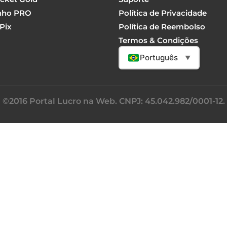
nho PRO
Política de Privacidade
Pix
Política de Reembolso
Termos & Condições
Português
▼
©2016 Portal Lucro na Web. CNPJ: 45.042.982/0001-12.