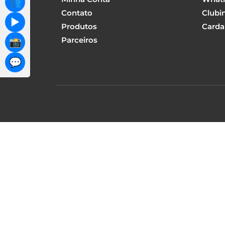
👥
Contato
Clubi
▶️
Produtos
Carda
Parceiros
📸
💬