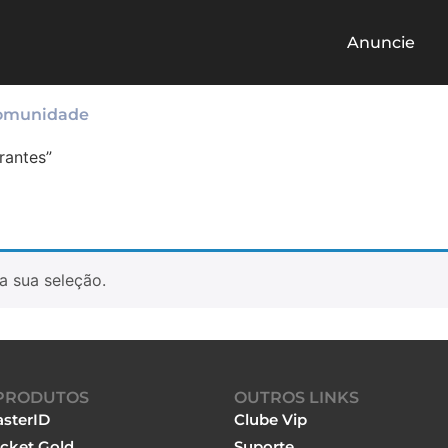
Anuncie
omunidade
rantes”
a sua seleção.
PRODUTOS
OUTROS LINKS
sterID
Clube Vip
cket Gold
Suporte