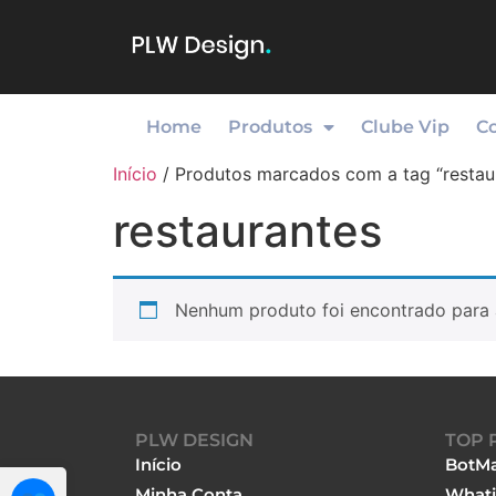
Home
Produtos
Clube Vip
C
Início
/ Produtos marcados com a tag “restau
restaurantes
Nenhum produto foi encontrado para 
PLW DESIGN
TOP 
Início
BotMa
Minha Conta
Whati