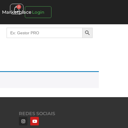
0
Marketplace
Login
Search Button
Search
for:
REDES SOCIAIS