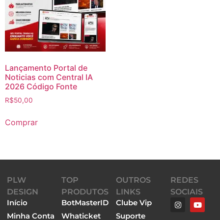
Lançamento Portal de
Noticias com Central IA
2026 Código Fonte
R$
50,00
Comprar
PLW
TOP
OUTROS
REDES
DESIGN
PRODUTOS
LINKS
SOCIAIS
Início
BotMasterID
Clube Vip
Minha Conta
Whaticket
Suporte