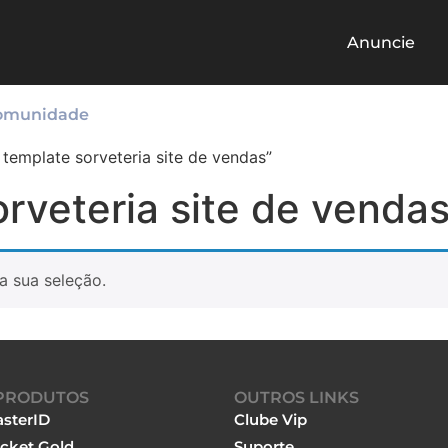
Anuncie
omunidade
template sorveteria site de vendas”
orveteria site de venda
a sua seleção.
PRODUTOS
OUTROS LINKS
sterID
Clube Vip
cket Gold
Suporte