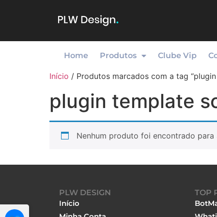
Home
Produtos
Clube Vip
C
Início
/ Produtos marcados com a tag “plugin 
plugin template s
Nenhum produto foi encontrado para 
PLW DESIGN
TOP 
Início
BotMa
Minha Conta
Whati