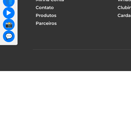
👥
Contato
Clubi
▶️
Produtos
Carda
Parceiros
📸
💬