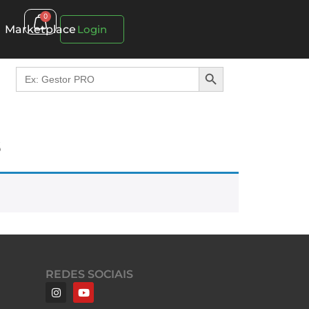
0
Marketplace
Login
Search Button
Search
for:
s
REDES SOCIAIS