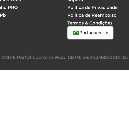
nho PRO
Política de Privacidade
Pix
Política de Reembolso
Termos & Condições
Português
▼
©2016 Portal Lucro na Web. CNPJ: 45.042.982/0001-12.