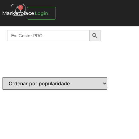
0
Marketplace
Login
Search Button
Search
for: