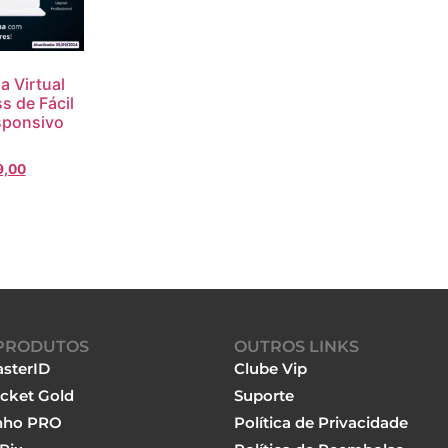
a Virtual
s de Fácil
sponsivo
9,00
PRODUTOS
OUTROS LINKS
sterID
Clube Vip
cket Gold
Suporte
nho PRO
Política de Privacidade