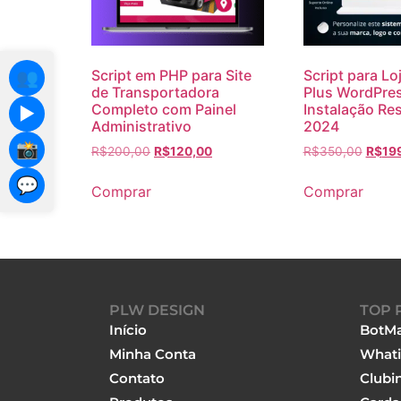
Script em PHP para Site
Script para Loj
👥
de Transportadora
Plus WordPres
Completo com Painel
Instalação Re
▶️
Administrativo
2024
📸
R$
200,00
R$
120,00
R$
350,00
R$
19
💬
Comprar
Comprar
PLW DESIGN
TOP 
Início
BotMa
Minha Conta
Whati
Contato
Clubi