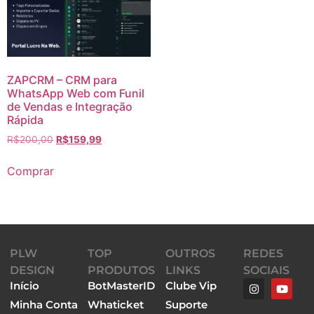
ZAPCRM – CRM para
WhatsApp Web com Funil
de Vendas e Integração
Rápida
R$
200,00
R$
159,99
Comprar
PLW
TOP
OUTROS
REDES
DESIGN
PRODUTOS
LINKS
SOCIAIS
Início
BotMasterID
Clube Vip
Minha Conta
Whaticket
Suporte