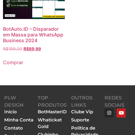
BotAuto.ID – Disparador
em Massa para WhatsApp
Business 2024
R$
199,00
R$
89,99
Comprar
PLW
TOP
OUTROS
REDES
DESIGN
PRODUTOS
LINKS
SOCIAIS
Início
BotMasterID
Clube Vip
Minha Conta
Whaticket
Suporte
Gold
Contato
Política de
Clubinho
Privacidade