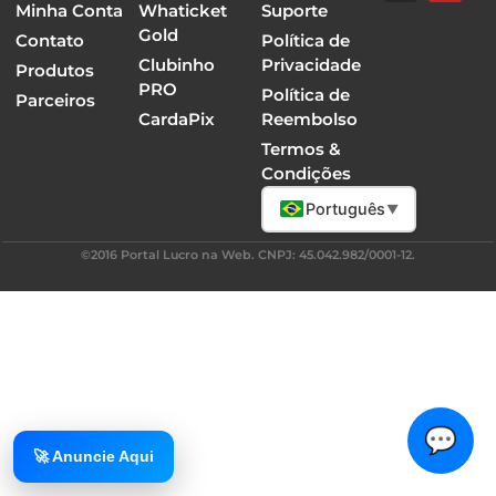
Minha Conta
Whaticket
Suporte
Gold
Contato
Política de
Clubinho
Privacidade
Produtos
PRO
Política de
Parceiros
CardaPix
Reembolso
Termos &
Condições
Português
▼
©2016 Portal Lucro na Web. CNPJ: 45.042.982/0001-12.
💬
🚀 Anuncie Aqui