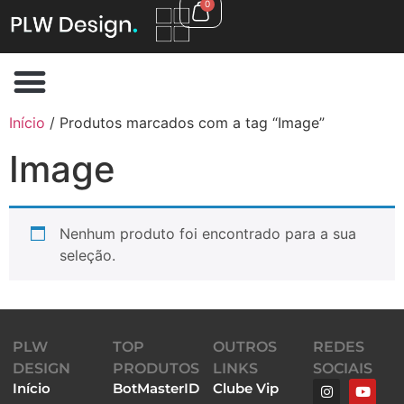
0
Início
/ Produtos marcados com a tag “Image”
Image
Nenhum produto foi encontrado para a sua
seleção.
PLW
TOP
OUTROS
REDES
DESIGN
PRODUTOS
LINKS
SOCIAIS
Início
BotMasterID
Clube Vip