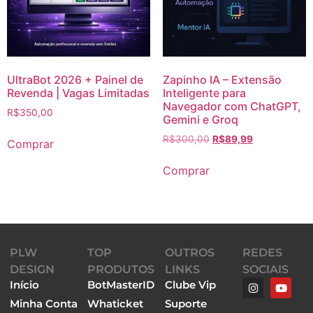
UltraBot 2026 + Painel de
Zapinho IA – Extensão
Revenda | Vagas Limitadas
Inteligente para
Navegador com ChatGPT,
R$
350,00
Gemini e Groq
R$
300,00
R$
89,99
Comprar
Comprar
PLW
TOP
OUTROS
REDES
DESIGN
PRODUTOS
LINKS
SOCIAIS
Início
BotMasterID
Clube Vip
Minha Conta
Whaticket
Suporte