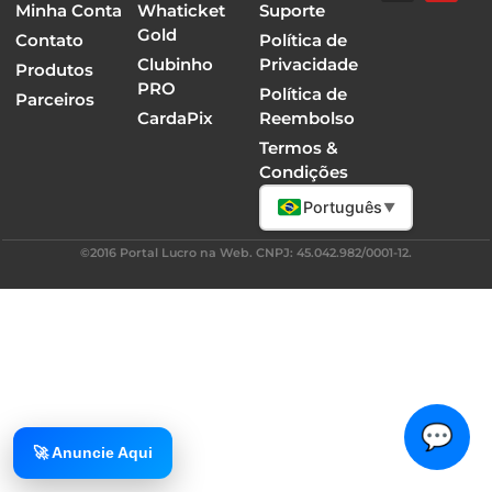
Minha Conta
Whaticket
Suporte
Gold
Contato
Política de
Clubinho
Privacidade
Produtos
PRO
Política de
Parceiros
CardaPix
Reembolso
Termos &
Condições
Português
▼
©2016 Portal Lucro na Web. CNPJ: 45.042.982/0001-12.
💬
🚀 Anuncie Aqui