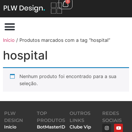
0
Início
/ Produtos marcados com a tag “hospital”
hospital
Nenhum produto foi encontrado para a sua
seleção.
PLW
TOP
OUTROS
REDES
DESIGN
PRODUTOS
LINKS
SOCIAIS
Início
BotMasterID
Clube Vip