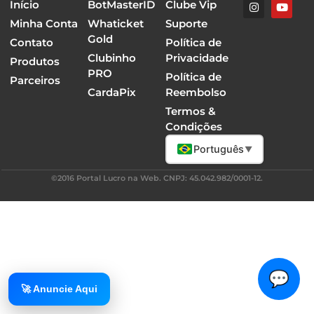
Início
BotMasterID
Clube Vip
Minha Conta
Whaticket
Suporte
Gold
Contato
Política de
Clubinho
Privacidade
Produtos
PRO
Política de
Parceiros
CardaPix
Reembolso
Termos &
Condições
Português
▼
©2016 Portal Lucro na Web. CNPJ: 45.042.982/0001-12.
💬
🚀 Anuncie Aqui