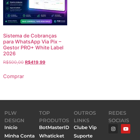
Sistema de Cobranças
para WhatsApp Via Pix –
Gestor PRO+ White Label
2026
R$
500,00
R$
419,99
Comprar
PLW
TOP
OUTROS
REDES
DESIGN
PRODUTOS
LINKS
SOCIAIS
Início
BotMasterID
Clube Vip
Minha Conta
Whaticket
Suporte