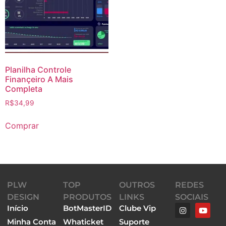
Planilha Controle
Finançeiro A Mais
Completa
R$
34,99
Comprar
PLW
TOP
OUTROS
REDES
DESIGN
PRODUTOS
LINKS
SOCIAIS
Início
BotMasterID
Clube Vip
Minha Conta
Whaticket
Suporte