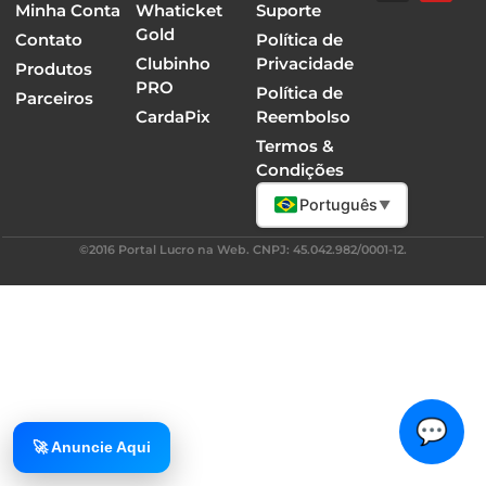
Minha Conta
Whaticket
Suporte
Gold
Contato
Política de
Clubinho
Privacidade
Produtos
PRO
Política de
Parceiros
CardaPix
Reembolso
Termos &
Condições
Português
▼
©2016 Portal Lucro na Web. CNPJ: 45.042.982/0001-12.
💬
🚀 Anuncie Aqui