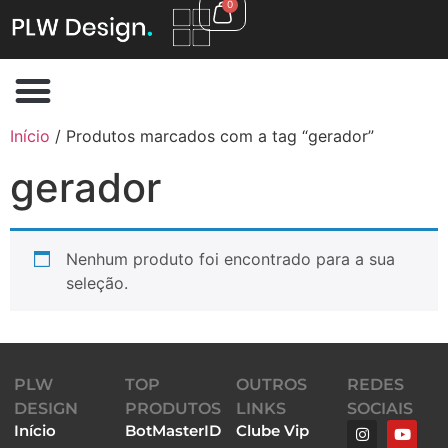
0
Início
/ Produtos marcados com a tag “gerador”
gerador
Nenhum produto foi encontrado para a sua
seleção.
PLW
TOP
OUTROS
REDES
DESIGN
PRODUTOS
LINKS
SOCIAIS
Início
BotMasterID
Clube Vip