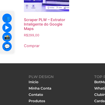
👥
Scraper PLW – Extrator
Inteligente do Google
▶️
Maps
R$
299,00
📸
Comprar
💬
PLW DESIGN
TOP 
Início
BotMa
Minha Conta
Whati
Contato
Clubi
Produtos
Carda