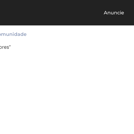
Anuncie
omunidade
ores”