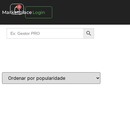
0
Marketplace
Login
Search Button
Search
for: