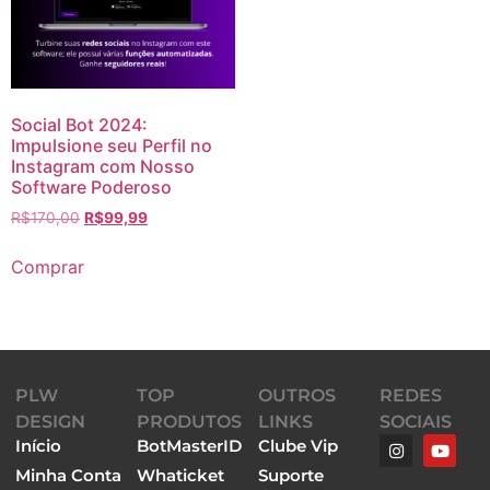
Social Bot 2024:
Impulsione seu Perfil no
Instagram com Nosso
Software Poderoso
R$
170,00
R$
99,99
Comprar
PLW
TOP
OUTROS
REDES
DESIGN
PRODUTOS
LINKS
SOCIAIS
Início
BotMasterID
Clube Vip
Minha Conta
Whaticket
Suporte