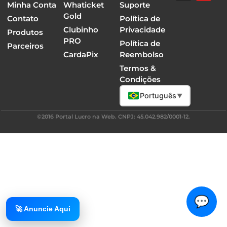
Minha Conta
Whaticket
Suporte
Gold
Contato
Política de
Clubinho
Privacidade
Produtos
PRO
Política de
Parceiros
CardaPix
Reembolso
Termos &
Condições
Português
▼
©2016 Portal Lucro na Web. CNPJ: 45.042.982/0001-12.
💬
🚀 Anuncie Aqui