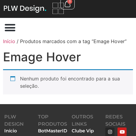
0
Início
/ Produtos marcados com a tag “Emage Hover”
Emage Hover
Nenhum produto foi encontrado para a sua
seleção.
PLW
TOP
OUTROS
REDES
DESIGN
PRODUTOS
LINKS
SOCIAIS
Início
BotMasterID
Clube Vip