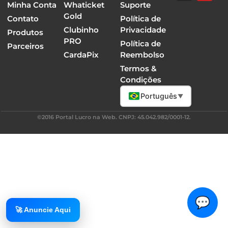
Minha Conta
Whaticket
Suporte
Gold
Contato
Política de
Clubinho
Privacidade
Produtos
PRO
Política de
Parceiros
CardaPix
Reembolso
Termos &
Condições
Português
▼
©2016 Portal Lucro na Web. CNPJ: 45.042.982/0001-12.
💬
🚀 Anuncie Aqui