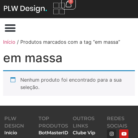
0
Início
/ Produtos marcados com a tag “em massa”
em massa
Nenhum produto foi encontrado para a sua
seleção.
PLW
TOP
OUTROS
REDES
DESIGN
PRODUTOS
LINKS
SOCIAIS
Início
BotMasterID
Clube Vip