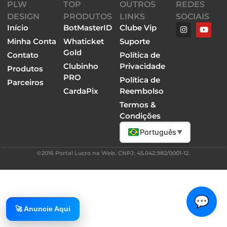
PLW
TOP
OUTROS
REDES
DESIGN
PRODUTOS
LINKS
SOCIAIS
Início
BotMasterID
Clube Vip
Minha Conta
Whaticket
Suporte
Gold
Contato
Política de
Clubinho
Privacidade
Produtos
PRO
Política de
Parceiros
CardaPix
Reembolso
Termos &
Condições
Português
▼
©2016 Portal Lucro na Web. CNPJ: 45.042.982/0001-12.
💬
🚀 Anuncie Aqui