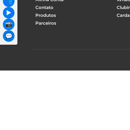
👥
Contato
Clubi
▶️
Produtos
Carda
Parceiros
📸
💬