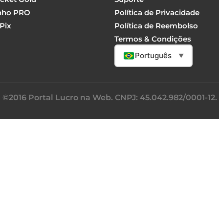
nho PRO
Política de Privacidade
Pix
Política de Reembolso
Termos & Condições
Português
▼
©2016 Portal Lucro na Web. CNPJ: 45.042.982/0001-12.