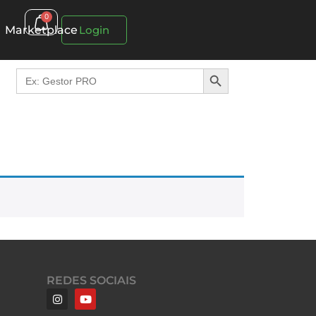
0
Marketplace
Login
Search Button
Search
for:
REDES SOCIAIS