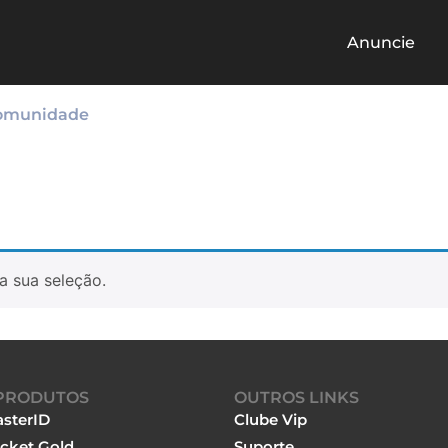
Anuncie
omunidade
a sua seleção.
PRODUTOS
OUTROS LINKS
sterID
Clube Vip
cket Gold
Suporte