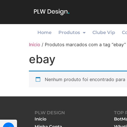
Home
Produtos
Clube Vip
C
Início
/ Produtos marcados com a tag “ebay”
ebay
Nenhum produto foi encontrado para 
PLW DESIGN
TOP 
Início
BotMa
Minha Conta
Whati