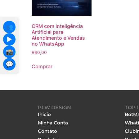
CRM com Inteligência
👥
Artificial para
Atendimento e Vendas
▶️
no WhatsApp
📸
R$
0,00
💬
Comprar
PLW DESIGN
TOP 
Início
BotMa
Minha Conta
Whati
Contato
Clubi