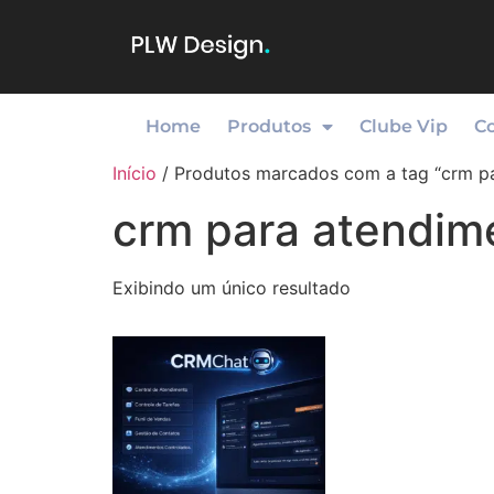
Home
Produtos
Clube Vip
C
Início
/ Produtos marcados com a tag “crm p
crm para atendim
Exibindo um único resultado