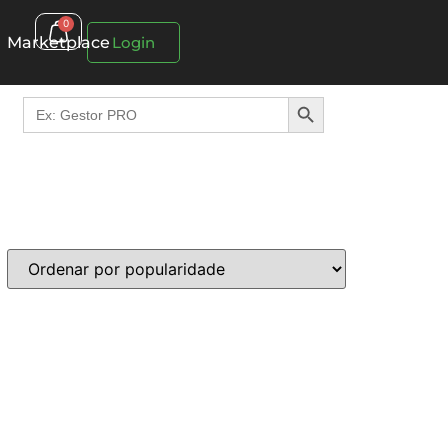
0
Marketplace
Login
Search Button
Search
for: