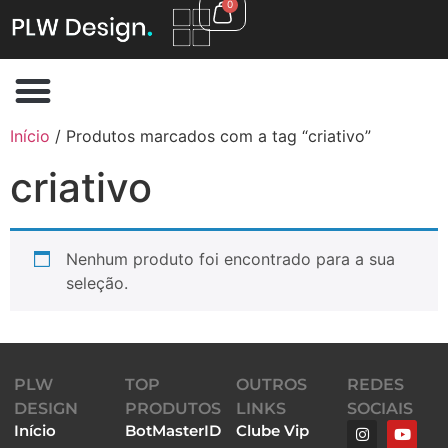
0
Início
/ Produtos marcados com a tag “criativo”
criativo
Nenhum produto foi encontrado para a sua
seleção.
PLW
TOP
OUTROS
REDES
DESIGN
PRODUTOS
LINKS
SOCIAIS
Início
BotMasterID
Clube Vip