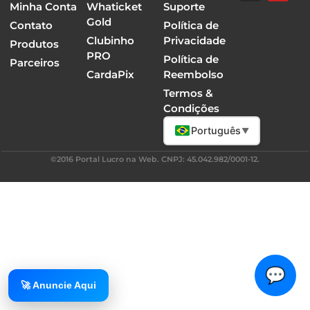
Minha Conta
Whaticket
Suporte
Gold
Contato
Política de
Clubinho
Privacidade
Produtos
PRO
Política de
Parceiros
CardaPix
Reembolso
Termos &
Condições
Português
▼
©2016 Portal Lucro na Web. CNPJ: 45.042.982/0001-12.
💬
🚀 Anuncie Aqui