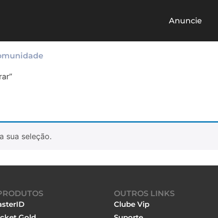
Anuncie
omunidade
ar”
a sua seleção.
PRODUTOS
OUTROS LINKS
sterID
Clube Vip
cket Gold
Suporte