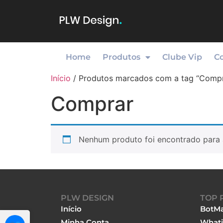
Home
Produtos
Clube Vip
C
Início
/ Produtos marcados com a tag “Compr
Comprar
Nenhum produto foi encontrado para 
PLW DESIGN
TOP 
Início
BotMa
Minha Conta
Whati