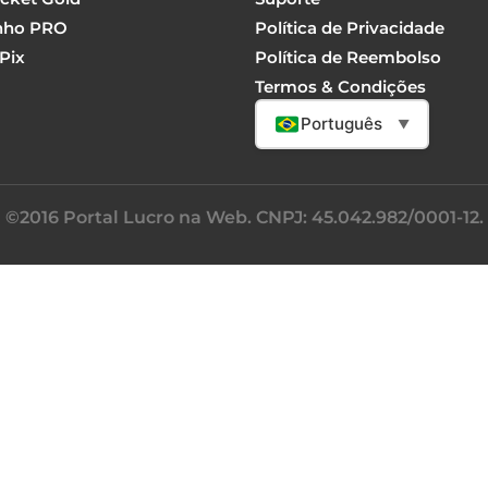
nho PRO
Política de Privacidade
Pix
Política de Reembolso
Termos & Condições
Português
▼
©2016 Portal Lucro na Web. CNPJ: 45.042.982/0001-12.