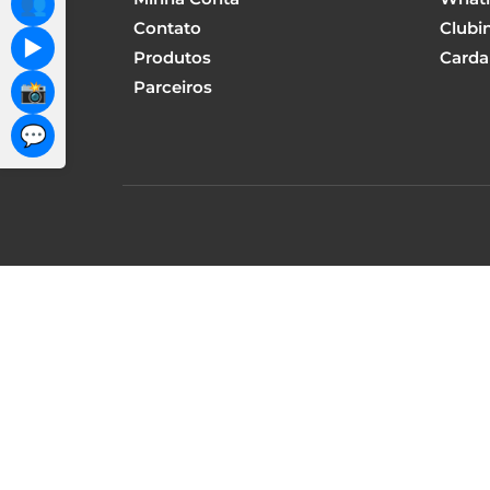
👥
Contato
Clubi
▶️
Produtos
Carda
Parceiros
📸
💬