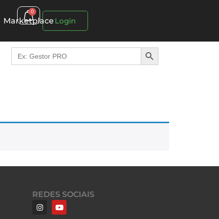
0
Marketplace
Login
Search Button
Search
for:
REDES SOCIAIS