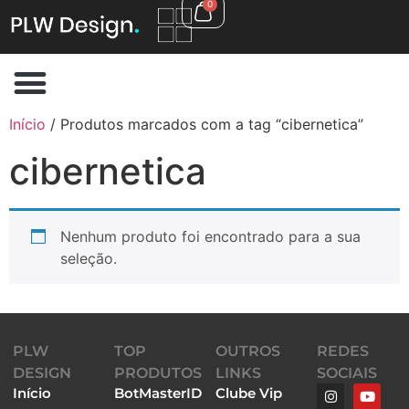
0
Início
/ Produtos marcados com a tag “cibernetica”
cibernetica
Nenhum produto foi encontrado para a sua
seleção.
PLW
TOP
OUTROS
REDES
DESIGN
PRODUTOS
LINKS
SOCIAIS
Início
BotMasterID
Clube Vip