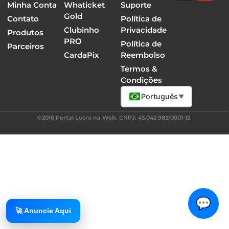
Minha Conta
Whaticket
Suporte
Gold
Contato
Política de
Clubinho
Privacidade
Produtos
PRO
Política de
Parceiros
CardaPix
Reembolso
Termos &
Condições
Português
▼
©2016 Portal Lucro na Web. CNPJ: 45.042.982/0001-12.
💬
🚀 Anuncie Aqui