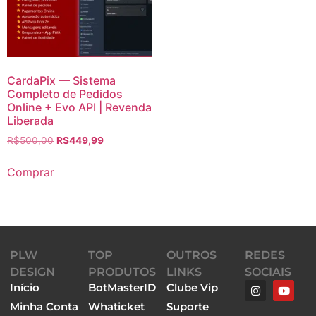
CardaPix — Sistema
Completo de Pedidos
Online + Evo API | Revenda
Liberada
R$
500,00
R$
449,99
Comprar
PLW
TOP
OUTROS
REDES
DESIGN
PRODUTOS
LINKS
SOCIAIS
Início
BotMasterID
Clube Vip
Minha Conta
Whaticket
Suporte