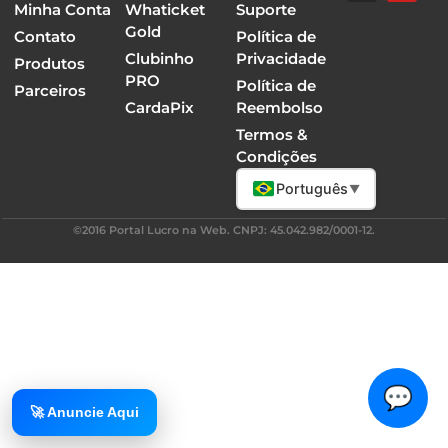
Minha Conta
Whaticket
Suporte
Gold
Contato
Política de
Clubinho
Privacidade
Produtos
PRO
Política de
Parceiros
CardaPix
Reembolso
Termos &
Condições
Português
▼
©2016 Portal Lucro na Web. CNPJ: 45.042.982/0001-12.
💬
🚀 Anuncie Aqui