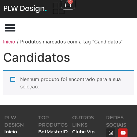
0
Início
/ Produtos marcados com a tag “Candidatos”
Candidatos
Nenhum produto foi encontrado para a sua
seleção.
PLW
TOP
OUTROS
REDES
DESIGN
PRODUTOS
LINKS
SOCIAIS
Início
BotMasterID
Clube Vip