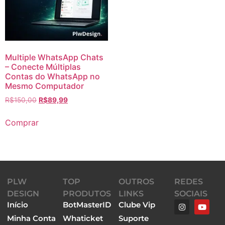
Multiple WhatsApp Chats
– Conecte Múltiplas
Contas do WhatsApp no
Mesmo Computador
R$
150,00
R$
89,99
Comprar
PLW
TOP
OUTROS
REDES
DESIGN
PRODUTOS
LINKS
SOCIAIS
Início
BotMasterID
Clube Vip
Minha Conta
Whaticket
Suporte