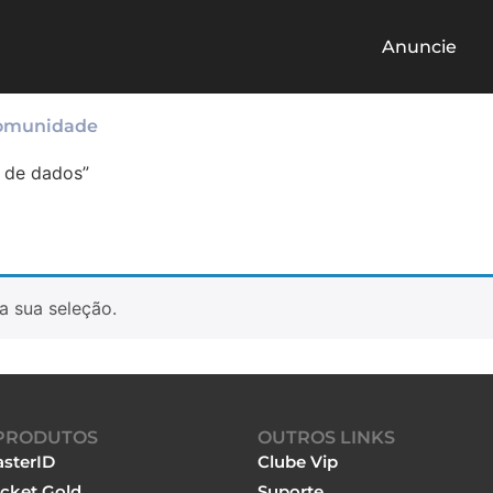
Anuncie
omunidade
 de dados”
a sua seleção.
PRODUTOS
OUTROS LINKS
sterID
Clube Vip
cket Gold
Suporte