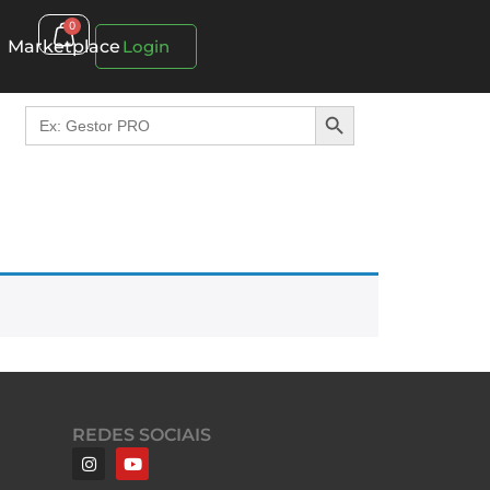
0
Marketplace
Login
Search Button
Search
for:
REDES SOCIAIS