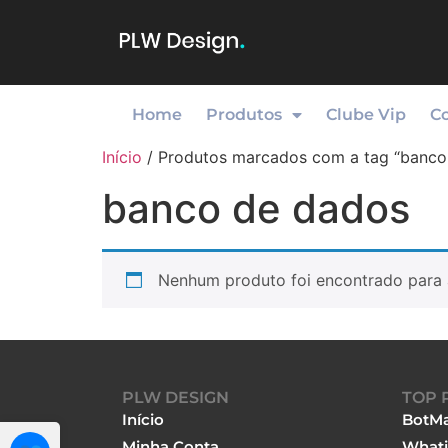
Home
Produtos
Clube Vip
C
Início
/ Produtos marcados com a tag “banco
banco de dados
Nenhum produto foi encontrado para 
PLW DESIGN
TOP 
Início
BotMa
Minha Conta
Whati