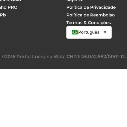
nho PRO
Política de Privacidade
Pix
Política de Reembolso
Termos & Condições
Português
▼
©2016 Portal Lucro na Web. CNPJ: 45.042.982/0001-12.