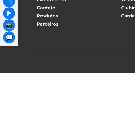
👥
Contato
Clubi
▶️
Produtos
Carda
Parceiros
📸
💬