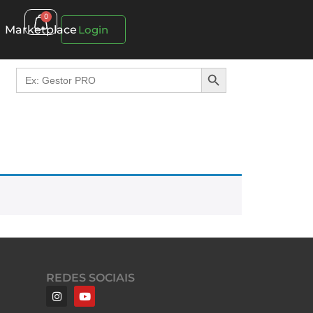
0
Marketplace
Login
Search Button
Search
for:
REDES SOCIAIS