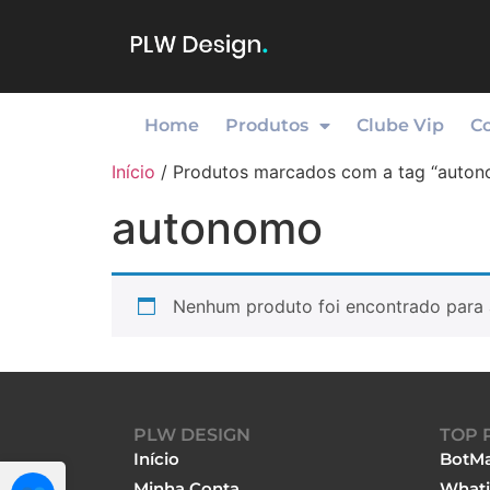
Home
Produtos
Clube Vip
C
Início
/ Produtos marcados com a tag “auto
autonomo
Nenhum produto foi encontrado para 
PLW DESIGN
TOP 
Início
BotMa
Minha Conta
Whati