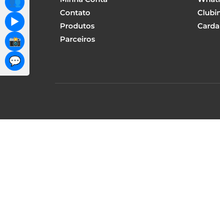
👥
Contato
Clubi
▶️
Produtos
Carda
Parceiros
📸
💬