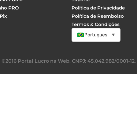
nho PRO
Política de Privacidade
Pix
Política de Reembolso
Termos & Condições
Português
▼
©2016 Portal Lucro na Web. CNPJ: 45.042.982/0001-12.