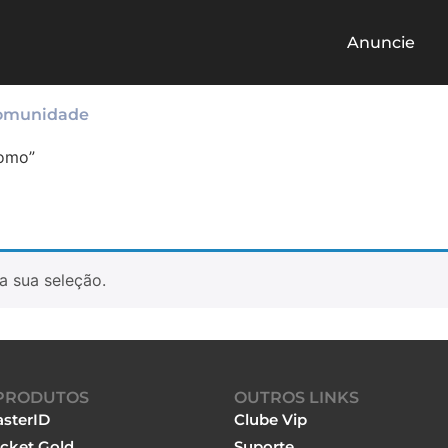
Anuncie
omunidade
nomo”
a sua seleção.
PRODUTOS
OUTROS LINKS
sterID
Clube Vip
cket Gold
Suporte