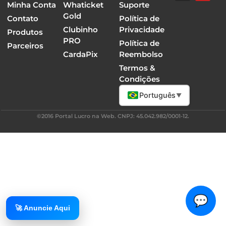
Minha Conta
Whaticket
Suporte
Gold
Contato
Política de
Clubinho
Privacidade
Produtos
PRO
Política de
Parceiros
CardaPix
Reembolso
Termos &
Condições
Português
▼
©2016 Portal Lucro na Web. CNPJ: 45.042.982/0001-12.
💬
🚀 Anuncie Aqui