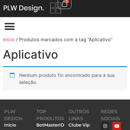
0
Início
/ Produtos marcados com a tag “Aplicativo”
Aplicativo
Nenhum produto foi encontrado para a sua
seleção.
PLW
TOP
OUTROS
REDES
DESIGN
PRODUTOS
LINKS
SOCIAIS
Início
BotMasterID
Clube Vip