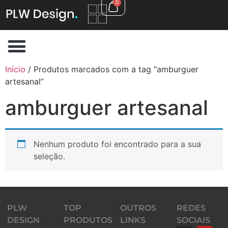
0
Início
/ Produtos marcados com a tag “amburguer
artesanal”
amburguer artesanal
Nenhum produto foi encontrado para a sua
seleção.
PLW
TOP
OUTROS
REDES
DESIGN
PRODUTOS
LINKS
SOCIAIS