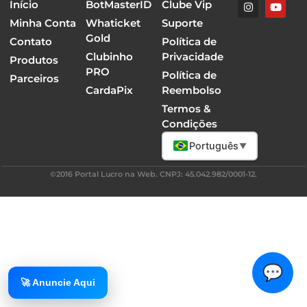
Início
BotMasterID
Clube Vip
Minha Conta
Whaticket
Suporte
Gold
Contato
Política de
Clubinho
Privacidade
Produtos
PRO
Política de
Parceiros
CardaPix
Reembolso
Termos &
Condições
Português
▼
©2016 Portal Lucro na Web. CNPJ: 45.042.982/0001-12.
💬
🚀 Anuncie Aqui