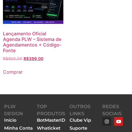
Lançamento Oficial
Agenda PLW – Sistema de
Agendamentos + Código-
Fonte
R$
500,00
R$
399,00
Comprar
PLW
TOP
OUTROS
REDES
DESIGN
PRODUTOS
LINKS
SOCIAIS
Início
BotMasterID
Clube Vip
Minha Conta
Whaticket
Suporte