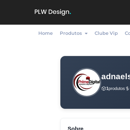
Home
Produtos
Clube Vip
C
adnael
1
produtos
Sobre