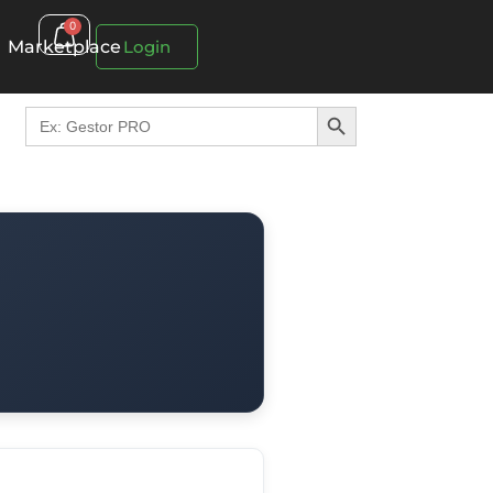
0
Marketplace
Login
Search Button
Search
for: