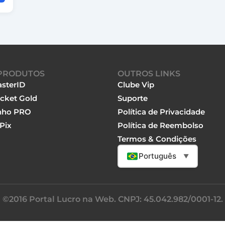
PRODUTOS
OUTROS LINKS
sterID
Clube Vip
cket Gold
Suporte
nho PRO
Política de Privacidade
Pix
Política de Reembolso
Termos & Condições
Português
▼
©2016 Portal Lucro na Web. CNPJ: 45.042.982/0001-12.