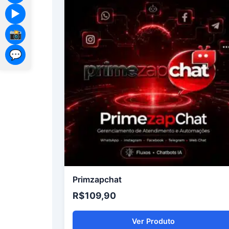
▶️
📸
💬
Primzapchat
R$
109,90
Ver Produto