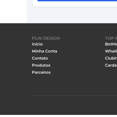
PLW DESIGN
TOP 
Início
BotMa
Minha Conta
Whati
Contato
Clubi
Produtos
Carda
Parceiros