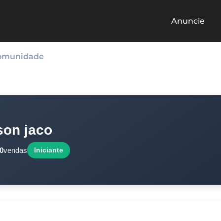
Anuncie
omunidade
son jaco
0
vendas
Iniciante