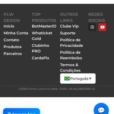
PLW
TOP
OUTROS
REDES
DESIGN
PRODUTOS
LINKS
SOCIAIS
Início
BotMasterID
Clube Vip
Minha Conta
Whaticket
Suporte
Gold
Contato
Política de
Clubinho
Privacidade
Produtos
PRO
Política de
Parceiros
CardaPix
Reembolso
Termos &
Condições
Português
▼
©2016 Portal Lucro na Web. CNPJ: 45.042.982/0001-12.
💬