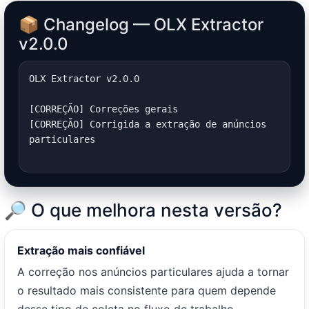
📦 Changelog — OLX Extractor
v2.0.0
OLX Extractor v2.0.0

[CORREÇÃO] Correções gerais

[CORREÇÃO] Corrigida a extração de anúncios 
particulares

🔎 O que melhora nesta versão?
Extração mais confiável
A correção nos anúncios particulares ajuda a tornar
o resultado mais consistente para quem depende
desse tipo de coleta no fluxo de trabalho.