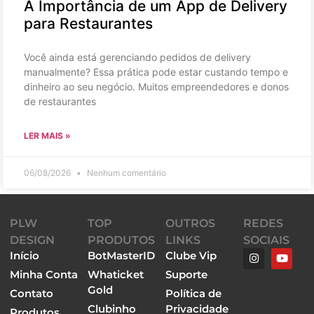
A Importância de um App de Delivery
para Restaurantes
Você ainda está gerenciando pedidos de delivery
manualmente? Essa prática pode estar custando tempo e
dinheiro ao seu negócio. Muitos empreendedores e donos
de restaurantes
LER MAIS »
06/08/2026
Nenhum comentário
PLW
TOP
OUTROS
REDES
DESIGN
PRODUTOS
LINKS
SOCIAIS
Início
BotMasterID
Clube Vip
Minha Conta
Whaticket
Suporte
Gold
Contato
Política de
Clubinho
Privacidade
Produtos