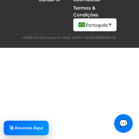
Termos &
Condições
Português
▼
©2016 Portal Lucro na Web. CNPJ: 45.042.982/0001-12.
💬
🚀 Anuncie Aqui