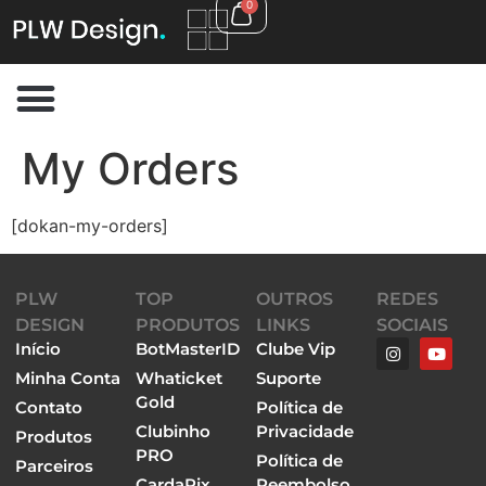
0
My Orders
[dokan-my-orders]
PLW
TOP
OUTROS
REDES
DESIGN
PRODUTOS
LINKS
SOCIAIS
Início
BotMasterID
Clube Vip
Minha Conta
Whaticket
Suporte
Gold
Contato
Política de
Clubinho
Privacidade
Produtos
PRO
Política de
Parceiros
CardaPix
Reembolso