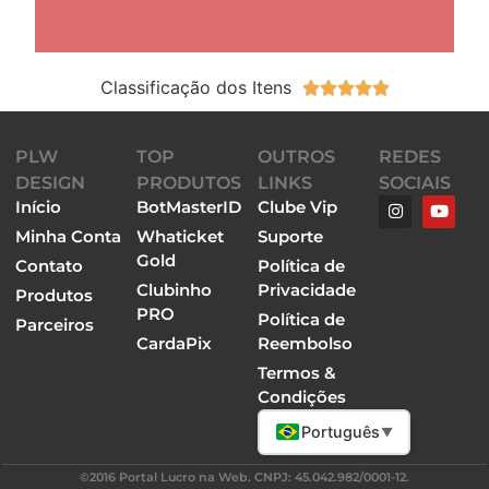
Classificação dos Itens





PLW
TOP
OUTROS
REDES
DESIGN
PRODUTOS
LINKS
SOCIAIS
Início
BotMasterID
Clube Vip
Minha Conta
Whaticket
Suporte
Gold
Contato
Política de
Clubinho
Privacidade
Produtos
PRO
Política de
Parceiros
CardaPix
Reembolso
Termos &
Condições
Português
▼
©2016 Portal Lucro na Web. CNPJ: 45.042.982/0001-12.