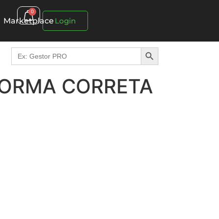
0
Marketplace
Login
Search Button
Search
for:
FORMA CORRETA