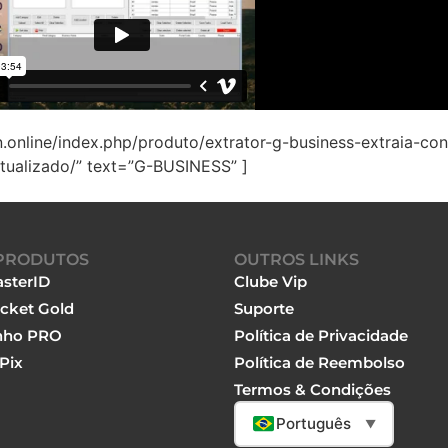
ign.online/index.php/produto/extrator-g-business-extraia-
tualizado/” text=”G-BUSINESS” ]
PRODUTOS
OUTROS LINKS
sterID
Clube Vip
cket Gold
Suporte
nho PRO
Política de Privacidade
Pix
Política de Reembolso
Termos & Condições
Português
▼