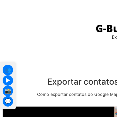
👥
Exportar contato
▶️
📸
Como exportar contatos do Google Maps
💬