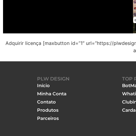
Adquirir licença [maxbutton id=”1″ url=”https://plwdes
a
PLW DESIGN
TOP 
Início
BotMa
Minha Conta
Whati
Contato
Clubi
Produtos
Carda
Parceiros