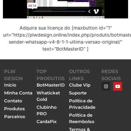
Adquira sua licença do [maxbutton id=”1″
url=”https://plwdesign.online/index.php/produto/botmast
sender-whatsapp-v4-8-1-1-ultima-versao-original/”
text=”BotMasterID” ]
PLW
TOP
OUTROS
REDES
DESIGN
PRODUTOS
LINKS
SOCIAIS
Início
BotMasterID
Clube Vip
Minha Conta
Whaticket
Suporte
Gold
Contato
Política de
Clubinho
Privacidade
Produtos
PRO
Política de
Parceiros
CardaPix
Reembolso
Termos &