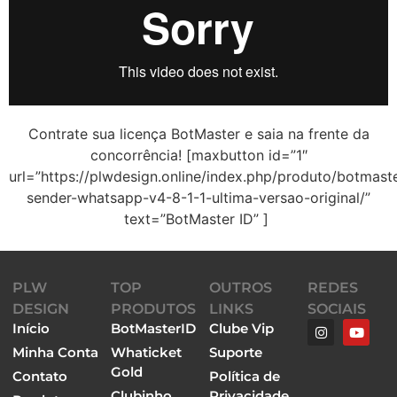
Contrate sua licença BotMaster e saia na frente da
concorrência! [maxbutton id=”1″
url=”https://plwdesign.online/index.php/produto/botmast
sender-whatsapp-v4-8-1-1-ultima-versao-original/”
text=”BotMaster ID” ]
PLW
TOP
OUTROS
REDES
DESIGN
PRODUTOS
LINKS
SOCIAIS
Início
BotMasterID
Clube Vip
Minha Conta
Whaticket
Suporte
Gold
Contato
Política de
Clubinho
Privacidade