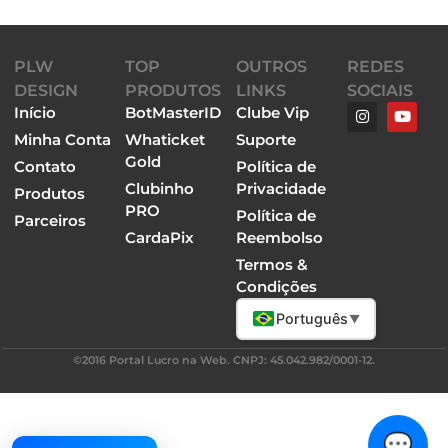
PLW
TOP
OUTROS
REDES
DESIGN
PRODUTOS
LINKS
SOCIAIS
Início
BotMasterID
Clube Vip
Minha Conta
Whaticket
Suporte
Gold
Contato
Política de
Clubinho
Privacidade
Produtos
PRO
Política de
Parceiros
CardaPix
Reembolso
Termos &
Condições
Português
▼
©2016 Portal Lucro na Web. CNPJ: 45.042.982/0001-12.
💬