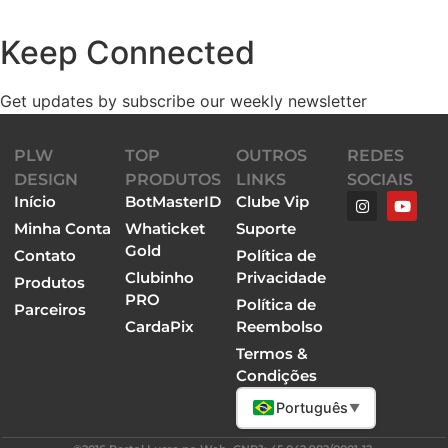
Keep Connected
Get updates by subscribe our weekly newsletter
PLW
TOP
OUTROS
REDES
DESIGN
PRODUTOS
LINKS
SOCIAIS
Início
BotMasterID
Clube Vip
Minha Conta
Whaticket
Suporte
Gold
Contato
Política de
Clubinho
Privacidade
Produtos
PRO
Política de
Parceiros
CardaPix
Reembolso
Termos &
Condições
Português
▼