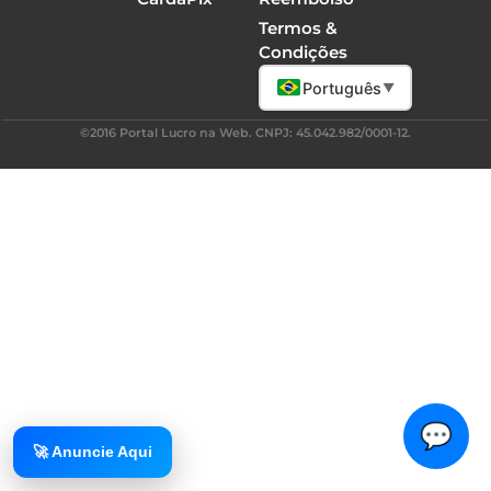
Termos &
Condições
Português
▼
©2016 Portal Lucro na Web. CNPJ: 45.042.982/0001-12.
💬
🚀 Anuncie Aqui