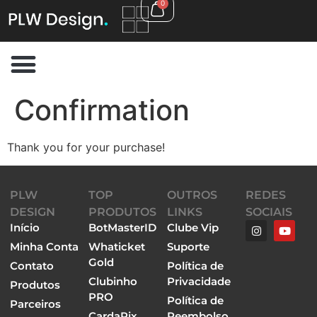
0
Confirmation
Thank you for your purchase!
PLW
TOP
OUTROS
REDES
DESIGN
PRODUTOS
LINKS
SOCIAIS
Início
BotMasterID
Clube Vip
Minha Conta
Whaticket
Suporte
Gold
Contato
Política de
Clubinho
Privacidade
Produtos
PRO
Política de
Parceiros
CardaPix
Reembolso