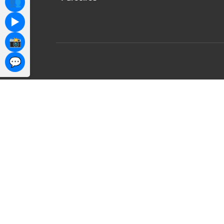
👥
▶️
📸
💬