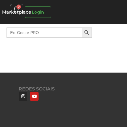
0
Marketplace
Login
Search Button
Search
for:
REDES SOCIAIS