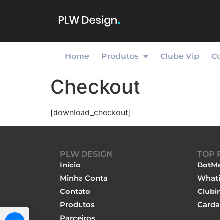
Home
Produtos
Clube Vip
C
Checkout
[download_checkout]
PLW DESIGN
TOP 
Início
BotMa
Minha Conta
Whati
Contato
Clubi
Produtos
Carda
Parceiros