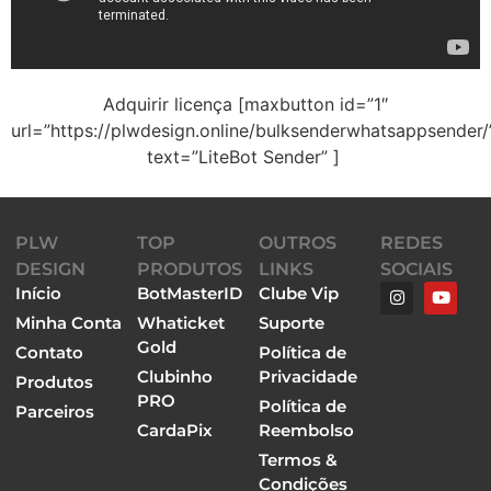
Adquirir licença [maxbutton id=”1″
url=”https://plwdesign.online/bulksenderwhatsappsender/
text=”LiteBot Sender” ]
PLW
TOP
OUTROS
REDES
DESIGN
PRODUTOS
LINKS
SOCIAIS
Início
BotMasterID
Clube Vip
Minha Conta
Whaticket
Suporte
Gold
Contato
Política de
Clubinho
Privacidade
Produtos
PRO
Política de
Parceiros
CardaPix
Reembolso
Termos &
Condições