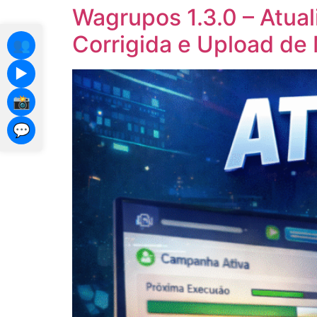
Wagrupos 1.3.0 – Atua
Corrigida e Upload de
👥
▶️
📸
💬