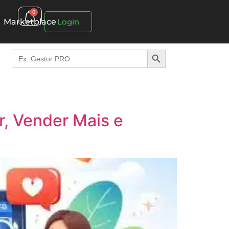
0
Marketplace
Login
Search Button
Search
for:
r, Vender Mais e