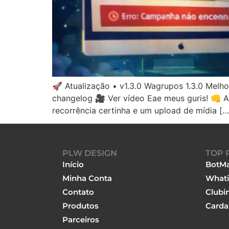
🚀 Atualização • v1.3.0 Wagrupos 1.3.0 Melh
changelog 🎥 Ver vídeo Eae meus guris! 👊 At
recorrência certinha e um upload de mídia […
PLW DESIGN
TOP 
Início
BotMa
Minha Conta
Whati
Contato
Clubi
Produtos
Carda
Parceiros