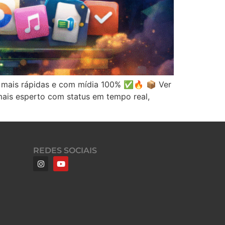
s, mais rápidas e com mídia 100% ✅🔥 📦 Ver
mais esperto com status em tempo real,
REDES SOCIAIS