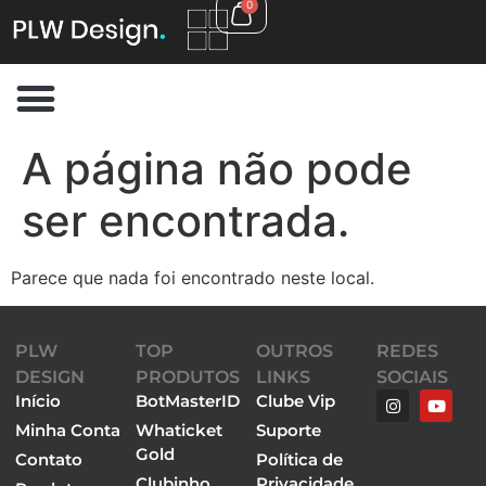
0
A página não pode
ser encontrada.
Parece que nada foi encontrado neste local.
PLW
TOP
OUTROS
REDES
DESIGN
PRODUTOS
LINKS
SOCIAIS
Início
BotMasterID
Clube Vip
Minha Conta
Whaticket
Suporte
Gold
Contato
Política de
Clubinho
Privacidade