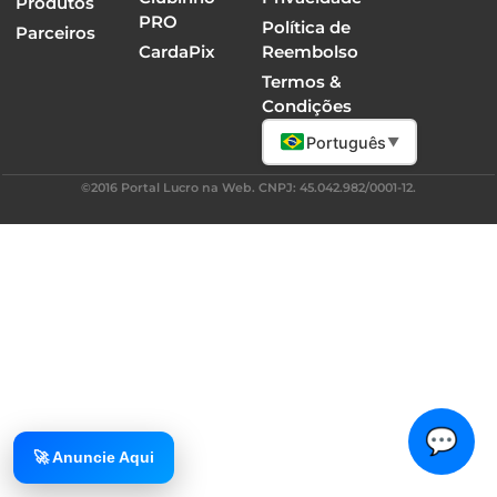
Produtos
PRO
Política de
Parceiros
CardaPix
Reembolso
Termos &
Condições
Português
▼
©2016 Portal Lucro na Web. CNPJ: 45.042.982/0001-12.
💬
🚀 Anuncie Aqui