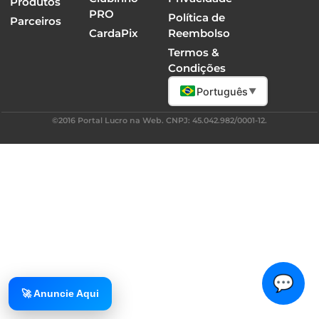
Produtos
PRO
Política de
Parceiros
CardaPix
Reembolso
Termos &
Condições
Português
▼
©2016 Portal Lucro na Web. CNPJ: 45.042.982/0001-12.
💬
🚀 Anuncie Aqui