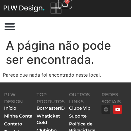
0
A página não pode
ser encontrada.
Parece que nada foi encontrado neste local.
PLW
TOP
OUTROS
REDES
DESIGN
PRODUTOS
LINKS
SOCIAIS
Início
BotMasterID
Clube Vip
Minha Conta
Whaticket
Suporte
Gold
Contato
Política de
Clubinho
Privacidade