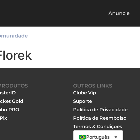
Anuncie
omunidade
Florek
PRODUTOS
OUTROS LINKS
sterID
Clube Vip
cket Gold
Suporte
nho PRO
Política de Privacidade
Pix
Política de Reembolso
Termos & Condições
Português
▼