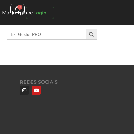
0
Marketplace
Login
Search Button
Search
for:
REDES SOCIAIS