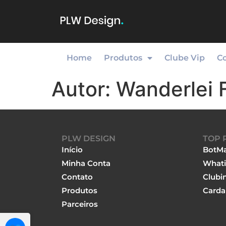
Home
Produtos
Clube Vip
C
Autor:
Wanderlei 
PLW DESIGN
TOP 
Início
BotMa
Minha Conta
Whati
Contato
Clubi
Produtos
Carda
Parceiros