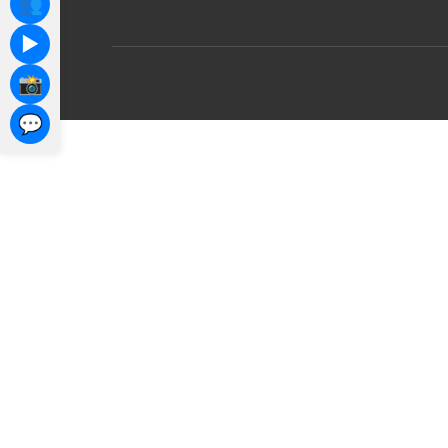
👥
▶️
📸
💬