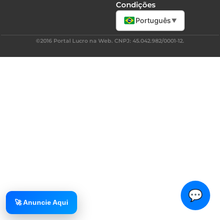
Condições
Português
▼
©2016 Portal Lucro na Web. CNPJ: 45.042.982/0001-12.
💬
🚀 Anuncie Aqui