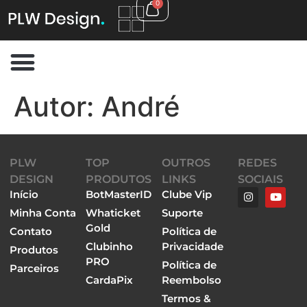
0
Autor:
André
PLW
TOP
OUTROS
REDES
DESIGN
PRODUTOS
LINKS
SOCIAIS
Início
BotMasterID
Clube Vip
Minha Conta
Whaticket
Suporte
Gold
Contato
Política de
Clubinho
Privacidade
Produtos
PRO
Política de
Parceiros
CardaPix
Reembolso
Termos &