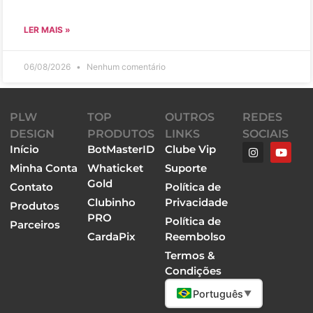
LER MAIS »
06/08/2026
Nenhum comentário
PLW
TOP
OUTROS
REDES
DESIGN
PRODUTOS
LINKS
SOCIAIS
Início
BotMasterID
Clube Vip
Minha Conta
Whaticket
Suporte
Gold
Contato
Política de
Clubinho
Privacidade
Produtos
PRO
Política de
Parceiros
CardaPix
Reembolso
Termos &
Condições
Português
▼